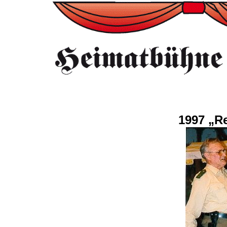
1997 „R