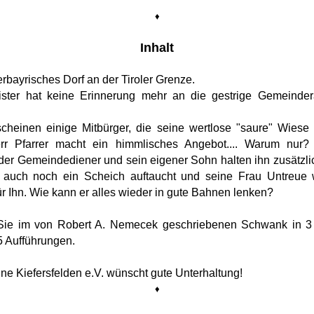
♦
Inhalt
erbayrisches Dorf an der Tiroler Grenze.
ster hat keine Erinnerung mehr an die gestrige Gemeinder
.
scheinen einige Mitbürger, die seine wertlose "saure" Wiese 
r Pfarrer macht ein himmlisches Angebot.... Warum nur? E
er Gemeindediener und sein eigener Sohn halten ihn zusätzlic
h auch noch ein Scheich auftaucht und seine Frau Untreue wi
r Ihn. Wie kann er alles wieder in gute Bahnen lenken?
Sie im von Robert A. Nemecek geschriebenen Schwank in 
5 Aufführungen.
e Kiefersfelden e.V. wünscht gute Unterhaltung!
♦