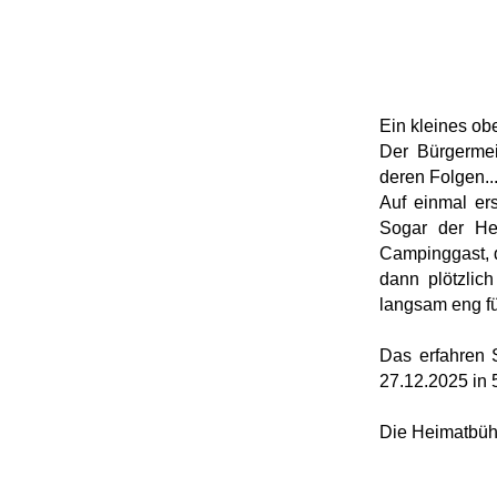
Ein kleines ob
Der Bürgermei
deren Folgen..
Auf einmal er
Sogar der Her
Campinggast, d
dann plötzlic
langsam eng fü
Das erfahren 
27.12.2025 in 
Die Heimatbühn