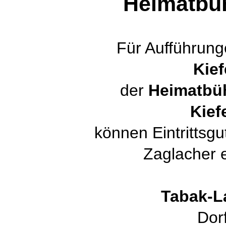
Heimatbü
Für Aufführun
Kief
der
Heimatbü
Kief
können Eintrittsg
Zaglacher 
Tabak-L
Dor